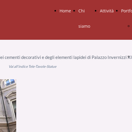
Home
Chi
Attività
Portf
siamo
 cementi decorativi e degli elementi lapidei di Palazzo Invernizzi XI
ucchi
Vai all'indice Tele-Tavole-Statue