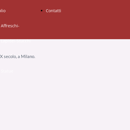
olio
Contatti
Affreschi-
Lapidei-Stucchi
Tele-Tavole-
X secolo, a Milano.
Statue