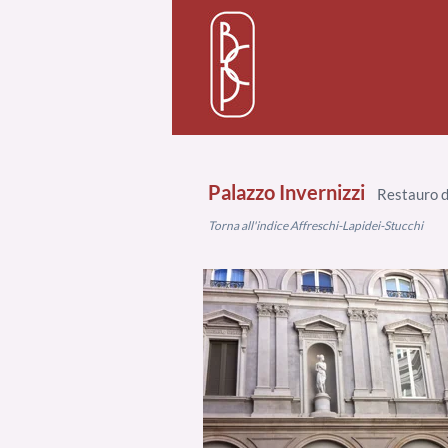
Palazzo Invernizzi
Restauro dei
Torna all'indice Affreschi-Lapidei-St