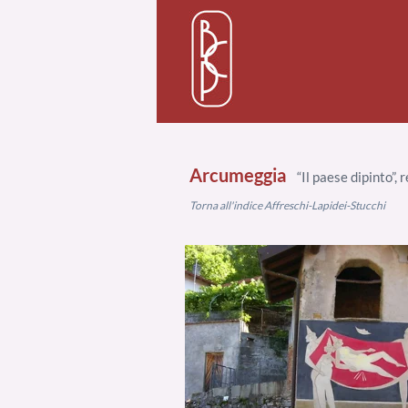
Arcumeggia
“Il paese dipinto”, 
Torna all'indice Affreschi-Lapidei-St