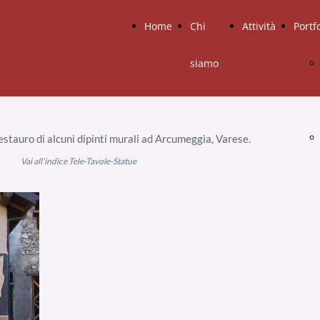
Home
Chi
Attività
Portf
siamo
restauro di alcuni dipinti murali ad Arcumeggia, Varese.
ucchi
Vai all'indice Tele-Tavole-Statue