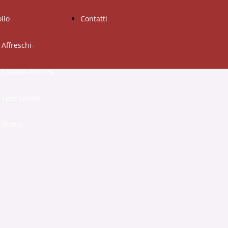
olio
Contatti
Affreschi-
Lapidei-Stucchi
Tele-Tavole-
Statue